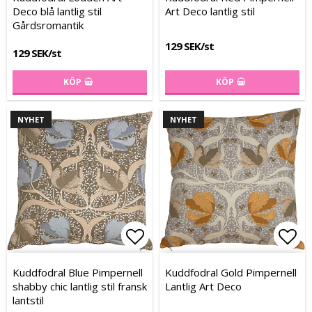
Deco blå lantlig stil
Art Deco lantlig stil
Gårdsromantik
129 SEK/st
129 SEK/st
KÖP
KÖP
NYHET
NYHET
Lägg till i favoritlistan
Lägg till i favoritlistan
Lägg
Lägg
Kuddfodral Blue Pimpernell
Kuddfodral Gold Pimpernell
shabby chic lantlig stil fransk
Lantlig Art Deco
lantstil