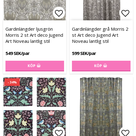
Lägg till i favoritlistan
Lägg till i favoritlistan
Lägg
Lägg
Gardinlängder ljusgrön
Gardinlängder grå Morris 2
Morris 2 st Art deco Jugend
st Art deco Jugend Art
Art Noveau lantlig stil
Noveau lantlig stil
549 SEK/par
599 SEK/par
KÖP
KÖP
- 34%