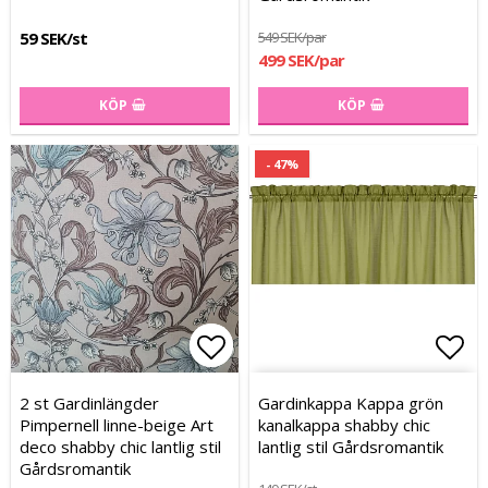
59 SEK/st
549 SEK/par
499 SEK/par
KÖP
KÖP
- 47%
Lägg till i favoritlistan
Lägg till i favoritlistan
Lägg
Lägg
2 st Gardinlängder
Gardinkappa Kappa grön
Pimpernell linne-beige Art
kanalkappa shabby chic
deco shabby chic lantlig stil
lantlig stil Gårdsromantik
Gårdsromantik