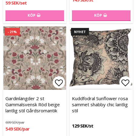
59 SEK/set
KÖP
KÖP
- 21%
NYHET
Lägg till i favoritlistan
Lägg till i favoritlistan
Lägg
Gardinlängder 2 st
Kuddfodral Sunflower rosa
Gammalsvensk Röd beige
sammet shabby chic lantlig
lantlig stil Gårdsromantik
stil
699 SEK/par
129 SEK/st
549 SEK/par