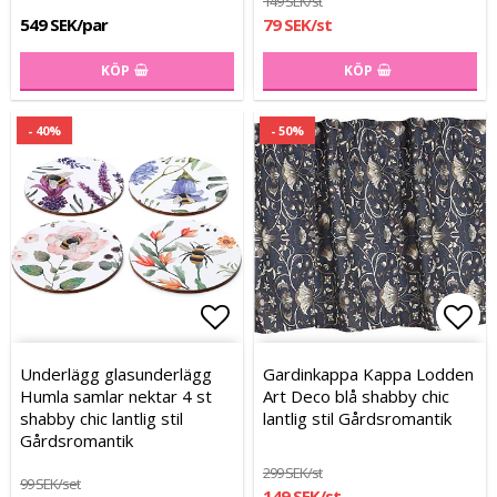
149 SEK/st
549 SEK/par
79 SEK/st
KÖP
KÖP
- 40%
- 50%
Lägg till i favoritlistan
Lägg till i favoritlistan
Lägg
Lägg
Underlägg glasunderlägg
Gardinkappa Kappa Lodden
Humla samlar nektar 4 st
Art Deco blå shabby chic
shabby chic lantlig stil
lantlig stil Gårdsromantik
Gårdsromantik
299 SEK/st
99 SEK/set
149 SEK/st