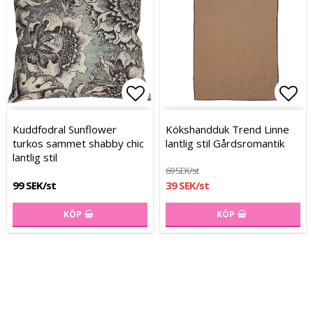
Lägg till i favoritlistan
Lägg
Lägg
Kuddfodral Sunflower
Kökshandduk Trend Linne
turkos sammet shabby chic
lantlig stil Gårdsromantik
lantlig stil
69 SEK/st
99 SEK/st
39 SEK/st
KÖP
KÖP