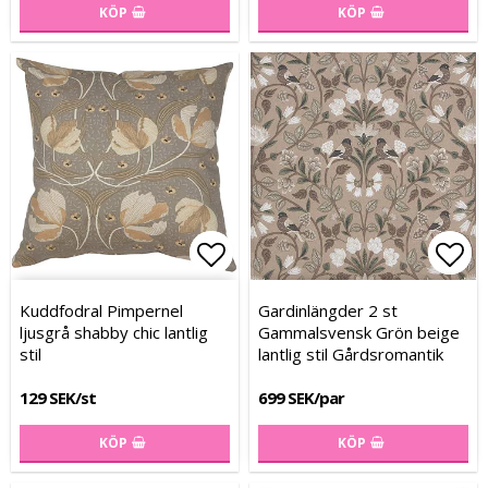
KÖP
KÖP
Lägg till i favoritlistan
Lägg till i favoritlistan
Lägg
Lägg
Kuddfodral Pimpernel
Gardinlängder 2 st
ljusgrå shabby chic lantlig
Gammalsvensk Grön beige
stil
lantlig stil Gårdsromantik
129 SEK/st
699 SEK/par
KÖP
KÖP