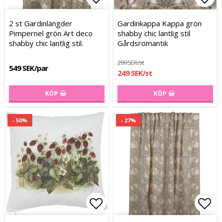
Lägg till i favoritlistan
Lägg till i favoritlistan
Lägg
Lägg
2 st Gardinlängder
Gardinkappa Kappa grön
Pimpernel grön Art deco
shabby chic lantlig stil
shabby chic lantlig stil.
Gårdsromantik
299 SEK/st
549 SEK/par
249 SEK/st
KÖP
KÖP
- 50%
- 27%