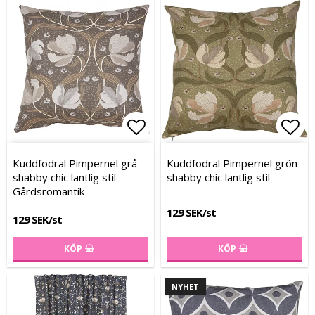
Lägg till i favoritlistan
Lägg till i favoritlistan
Lägg
Lägg
Kuddfodral Pimpernel grå
Kuddfodral Pimpernel grön
shabby chic lantlig stil
shabby chic lantlig stil
Gårdsromantik
129 SEK/st
129 SEK/st
KÖP
KÖP
NYHET