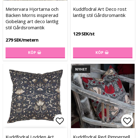
Lägg till i favoritlistan
Lägg till i favoritlistan
Lägg
Lägg
Metervara Hjortarna och
Kuddfodral Art Deco rost
Bäcken Morris inspirerad
lantlig stil Gårdsromantik
Gobeläng art deco lantlig
stil Gårdsromantik
129 SEK/st
279 SEK/metern
KÖP
KÖP
NYHET
Lägg till i favoritlistan
Lägg till i favoritlistan
Lägg
Lägg
Kuddfodral Lodden Art
Kuddfodral Red Pimpernell