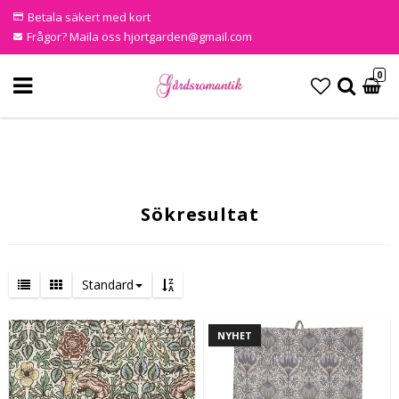
Betala säkert med kort
Frågor? Maila oss hjortgarden@gmail.com
0
Sökresultat
Standard
NYHET