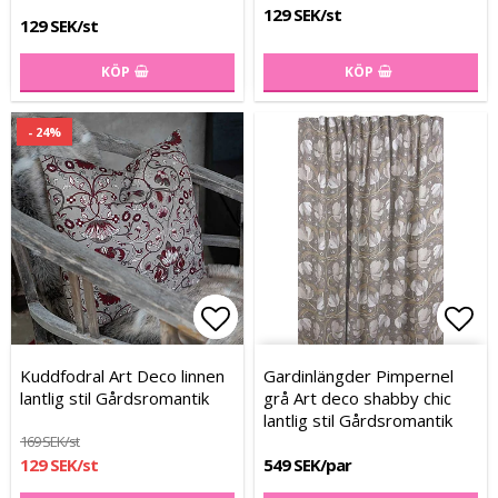
129 SEK/st
129 SEK/st
KÖP
KÖP
- 24%
Lägg till i favoritlistan
Lägg till i favoritlistan
Lägg
Lägg
Kuddfodral Art Deco linnen
Gardinlängder Pimpernel
lantlig stil Gårdsromantik
grå Art deco shabby chic
lantlig stil Gårdsromantik
169 SEK/st
129 SEK/st
549 SEK/par