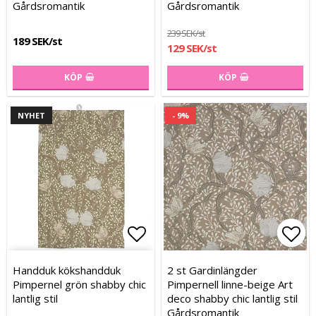
Gårdsromantik
Gårdsromantik
239 SEK/st
189 SEK/st
129 SEK/st
KÖP
KÖP
NYHET
- 9%
Lägg till i favoritlistan
Lägg till i favoritlistan
Lägg
Lägg
Handduk kökshandduk
2 st Gardinlängder
Pimpernel grön shabby chic
Pimpernell linne-beige Art
lantlig stil
deco shabby chic lantlig stil
Gårdsromantik