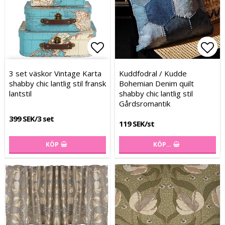
Lägg till i favoritlistan
Lägg till i favoritlistan
Lägg
Lägg
3 set väskor Vintage Karta
Kuddfodral / Kudde
shabby chic lantlig stil fransk
Bohemian Denim quilt
lantstil
shabby chic lantlig stil
Gårdsromantik
399 SEK/3 set
119 SEK/st
KÖP
KÖP…