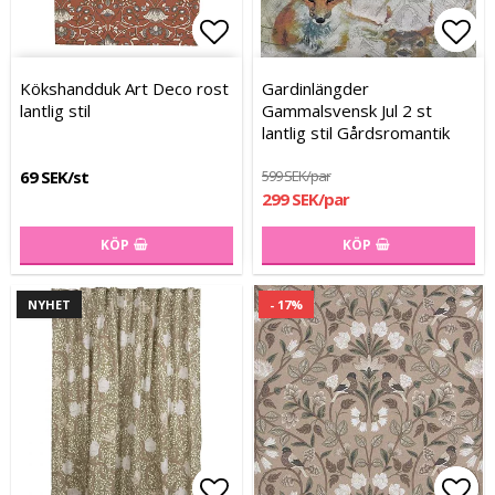
Lägg till i favoritlistan
Lägg till i favoritlistan
Lägg
Lägg
Kökshandduk Art Deco rost
Gardinlängder
lantlig stil
Gammalsvensk Jul 2 st
lantlig stil Gårdsromantik
69 SEK/st
599 SEK/par
299 SEK/par
KÖP
KÖP
NYHET
- 17%