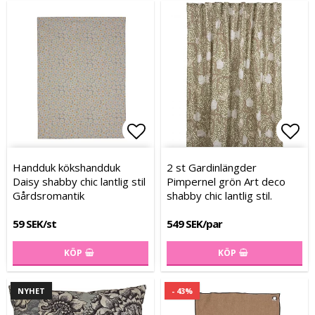
Lägg till i favoritlistan
Lägg till i favoritlistan
Lägg
Lägg
Handduk kökshandduk
2 st Gardinlängder
Daisy shabby chic lantlig stil
Pimpernel grön Art deco
Gårdsromantik
shabby chic lantlig stil.
59 SEK/st
549 SEK/par
KÖP
KÖP
NYHET
- 43%