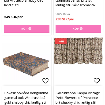
blå Art deco shabby chic
Gammalsvensk Jul 2 st
lantlig stil
lantlig stil Gårdsromantik
599 SEK/par
549 SEK/par
299 SEK/par
KÖP
KÖP
- 46%
Lägg till i favoritlistan
Lägg till i favoritlistan
Lägg
Lägg
Bokask boklåda bokgömma
Gardinkappa Kappa Vintage
gammal bok Windrush blå
Petit Flowers of Provence
guld shabby chic lantlig stil
blå shabby chic lantlig stil