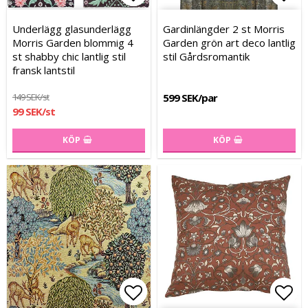
Lägg till i favoritlistan
Lägg till i favoritlistan
Lägg
Lägg
Underlägg glasunderlägg
Gardinlängder 2 st Morris
Morris Garden blommig 4
Garden grön art deco lantlig
st shabby chic lantlig stil
stil Gårdsromantik
fransk lantstil
149 SEK/st
599 SEK/par
99 SEK/st
KÖP
KÖP