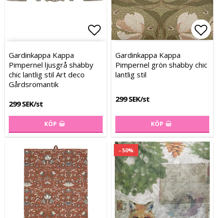
Lägg till i favoritlistan
Lägg till i favoritlistan
Lägg
Lägg
Gardinkappa Kappa
Gardinkappa Kappa
Pimpernel ljusgrå shabby
Pimpernel grön shabby chic
chic lantlig stil Art deco
lantlig stil
Gårdsromantik
299 SEK/st
299 SEK/st
KÖP
KÖP
- 50%