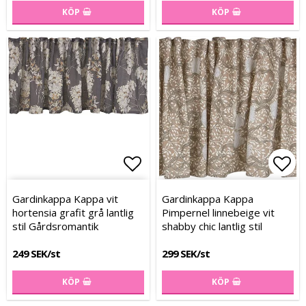
KÖP
KÖP
Lägg till i favoritlistan
Lägg till i favoritlistan
Lägg
Lägg
Gardinkappa Kappa vit
Gardinkappa Kappa
hortensia grafit grå lantlig
Pimpernel linnebeige vit
stil Gårdsromantik
shabby chic lantlig stil
249 SEK/st
299 SEK/st
KÖP
KÖP