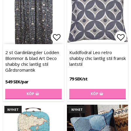
Lägg till i favoritlistan
Lägg till i favoritlistan
Lägg
2 st Gardinlängder Lodden
Kuddfodral Leo retro
Blommor & blad Art Deco
shabby chic lantlig stil fransk
shabby chic lantlig stil
lantstil
Gårdsromantik
79 SEK/st
549 SEK/par
KÖP
KÖP
NYHET
NYHET