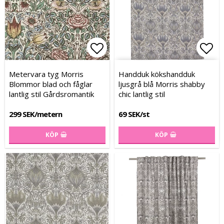
Lägg till i favoritlistan
Lägg till i favoritlistan
Lägg
Lägg
Metervara tyg Morris
Handduk kökshandduk
Blommor blad och fåglar
ljusgrå blå Morris shabby
lantlig stil Gårdsromantik
chic lantlig stil
299 SEK/metern
69 SEK/st
KÖP
KÖP