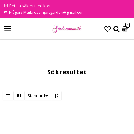
Betala säkert med kort
Frågor? Maila oss hjortgarden@gmail.com
0
Sökresultat
Standard