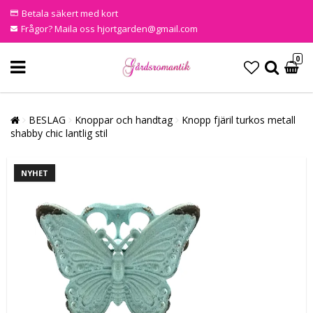
Betala säkert med kort
Frågor? Maila oss hjortgarden@gmail.com
0
BESLAG
Knoppar och handtag
Knopp fjäril turkos metall
shabby chic lantlig stil
NYHET