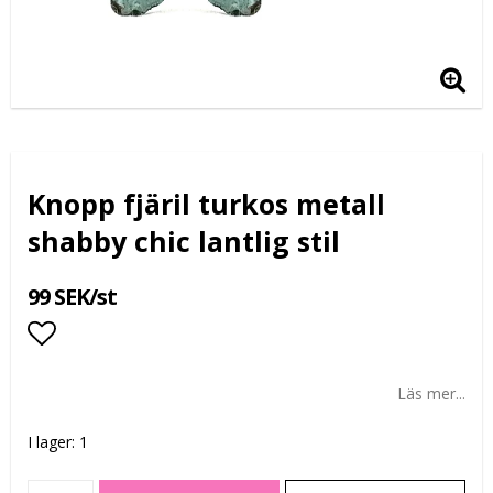
Knopp fjäril turkos metall
shabby chic lantlig stil
99 SEK/st
Lägg till i favoritlistan
Läs mer...
I lager: 1