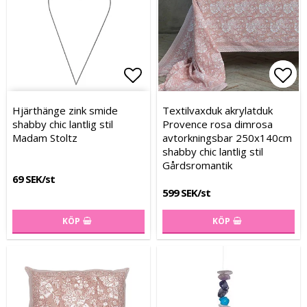
Lägg till i favoritlistan
Lägg till i favoritlistan
Lägg
Lägg
Hjärthänge zink smide
Textilvaxduk akrylatduk
shabby chic lantlig stil
Provence rosa dimrosa
Madam Stoltz
avtorkningsbar 250x140cm
shabby chic lantlig stil
Gårdsromantik
69 SEK/st
599 SEK/st
KÖP
KÖP