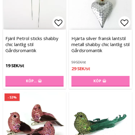
Lägg till i favoritlistan
Lägg
Fjäril Petrol sticks shabby
Hjärta silver fransk lantstil
chic lantlig stil
metall shabby chic lantlig stil
Gårdsromantik
Gårdsromantik
59 SEK/st
19 SEK/st
29 SEK/st
KÖP…
KÖP
- 53%