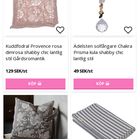
Lägg till i favoritlistan
Lägg till i favoritlistan
Lägg
Lägg
Kuddfodral Provence rosa
Ädelsten solfångare Chakra
dimrosa shabby chic lantlig
Prisma kula shabby chic
stil Gårdsromantik
lantlig stil
129 SEK/st
49 SEK/st
KÖP
KÖP