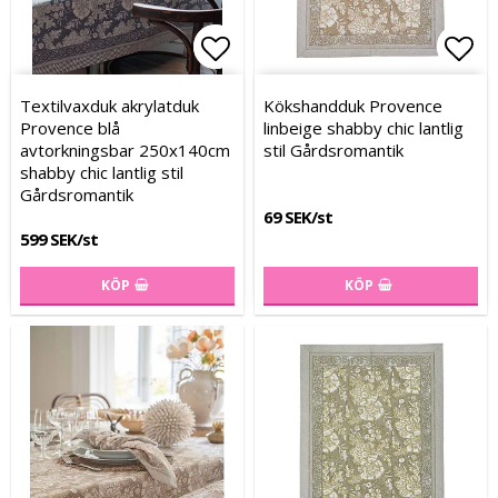
Lägg till i favoritlistan
Lägg till i favoritlistan
Lägg
Lägg
Textilvaxduk akrylatduk
Kökshandduk Provence
Provence blå
linbeige shabby chic lantlig
avtorkningsbar 250x140cm
stil Gårdsromantik
shabby chic lantlig stil
Gårdsromantik
69 SEK/st
599 SEK/st
KÖP
KÖP