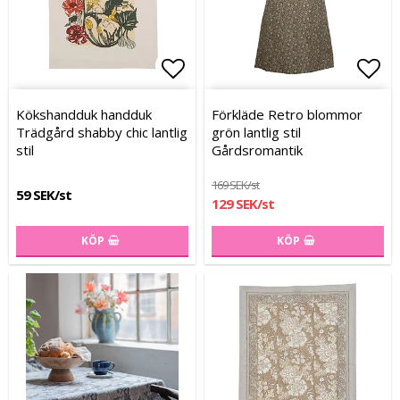
Lägg till i favoritlistan
Lägg till i favoritlistan
Lägg
Lägg
Kökshandduk handduk
Förkläde Retro blommor
Trädgård shabby chic lantlig
grön lantlig stil
stil
Gårdsromantik
169 SEK/st
59 SEK/st
129 SEK/st
KÖP
KÖP