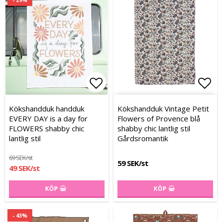
Lägg till i favoritlistan
Lägg
Lägg
Kökshandduk handduk
Kökshandduk Vintage Petit
EVERY DAY is a day for
Flowers of Provence blå
FLOWERS shabby chic
shabby chic lantlig stil
lantlig stil
Gårdsromantik
69 SEK/st
59 SEK/st
49 SEK/st
KÖP
KÖP
- 43%