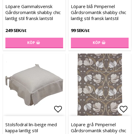
Lägg till i favoritlistan
Lägg till i favoritlistan
Lägg
Lägg
Löpare Gammalsvensk
Löpare blå Pimpernel
Gårdsromantik shabby chic
Gårdsromantik shabby chic
lantlig stil fransk lantstil
lantlig stil fransk lantstil
249 SEK/st
99 SEK/st
KÖP
KÖP
Lägg till i favoritlistan
Lägg
Lägg
Stolsfodral lin-beige med
Löpare grå Pimpernel
kappa lantlig stil
Gårdsromantik shabby chic