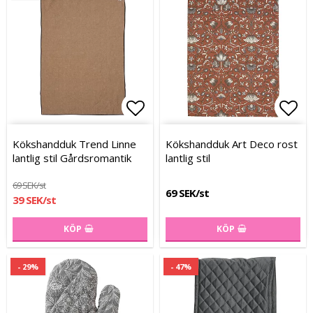
Lägg till i favoritlistan
Lägg till i favoritlistan
Lägg
Lägg
Kökshandduk Trend Linne
Kökshandduk Art Deco rost
lantlig stil Gårdsromantik
lantlig stil
69 SEK/st
69 SEK/st
39 SEK/st
KÖP
KÖP
- 29%
- 47%