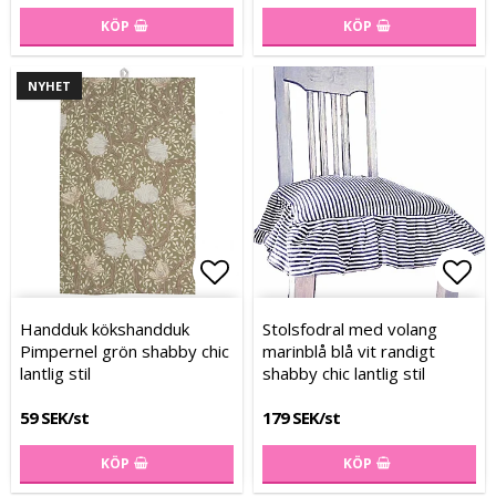
KÖP
KÖP
NYHET
Lägg till i favoritlistan
Lägg till i favoritlistan
Lägg
Lägg
Handduk kökshandduk
Stolsfodral med volang
Pimpernel grön shabby chic
marinblå blå vit randigt
lantlig stil
shabby chic lantlig stil
59 SEK/st
179 SEK/st
KÖP
KÖP