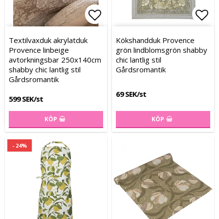
Lägg till i favoritlistan
Lägg till i favoritlistan
Lägg
Textilvaxduk akrylatduk
Kökshandduk Provence
Provence linbeige
grön lindblomsgrön shabby
avtorkningsbar 250x140cm
chic lantlig stil
shabby chic lantlig stil
Gårdsromantik
Gårdsromantik
69 SEK/st
599 SEK/st
KÖP
KÖP
- 24%