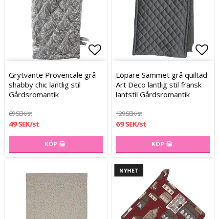
Lägg till i favoritlistan
Lägg till i favoritlistan
Lägg
Lägg
Grytvante Provencale grå
Löpare Sammet grå quiltad
shabby chic lantlig stil
Art Deco lantlig stil fransk
Gårdsromantik
lantstil Gårdsromantik
69 SEK/st
129 SEK/st
49 SEK/st
69 SEK/st
KÖP
KÖP
NYHET