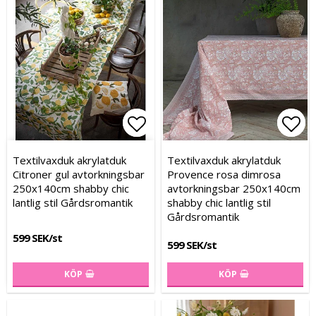
Lägg till i favoritlistan
Lägg till i favoritlistan
Lägg
Lägg
Textilvaxduk akrylatduk
Textilvaxduk akrylatduk
Citroner gul avtorkningsbar
Provence rosa dimrosa
250x140cm shabby chic
avtorkningsbar 250x140cm
lantlig stil Gårdsromantik
shabby chic lantlig stil
Gårdsromantik
599 SEK/st
599 SEK/st
KÖP
KÖP