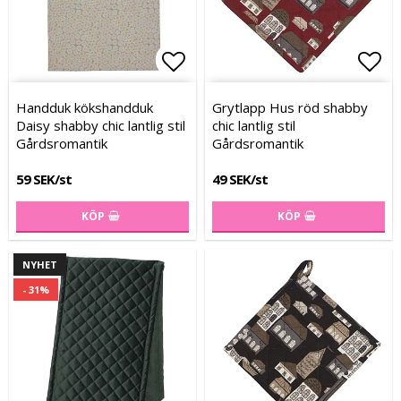
Lägg till i favoritlistan
Lägg till i favoritlistan
Lägg
Handduk kökshandduk
Grytlapp Hus röd shabby
Daisy shabby chic lantlig stil
chic lantlig stil
Gårdsromantik
Gårdsromantik
59 SEK/st
49 SEK/st
KÖP
KÖP
NYHET
- 31%