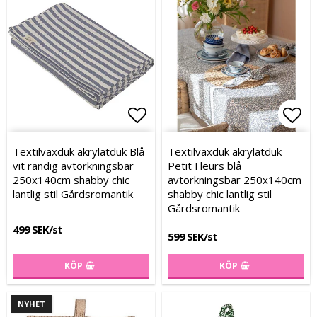
Lägg till i favoritlistan
Lägg
Lägg
Textilvaxduk akrylatduk Blå
Textilvaxduk akrylatduk
vit randig avtorkningsbar
Petit Fleurs blå
250x140cm shabby chic
avtorkningsbar 250x140cm
lantlig stil Gårdsromantik
shabby chic lantlig stil
Gårdsromantik
499 SEK/st
599 SEK/st
KÖP
KÖP
NYHET