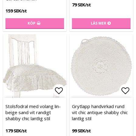
79 SEK/st
159 SEK/st
KÖP
LÄS MER
Lägg till i favoritlistan
Lägg till i favoritlistan
Lägg
Lägg
Stolsfodral med volang lin-
Grytlapp handvirkad rund
beige sand vit randigt
vit chic antique shabby chic
shabby chic lantlig stil
lantlig stil
179 SEK/st
99 SEK/st