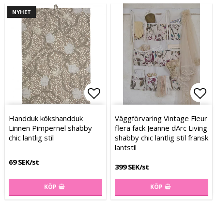
NYHET
Lägg till i favoritlistan
Lägg till i favoritlistan
Lägg
Lägg
Handduk kökshandduk
Väggförvaring Vintage Fleur
Linnen Pimpernel shabby
flera fack Jeanne dArc Living
chic lantlig stil
shabby chic lantlig stil fransk
lantstil
69 SEK/st
399 SEK/st
KÖP
KÖP