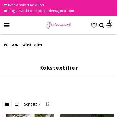
Betala säkert med kort
Frågor? Maila oss hjortgarden@gmail.com
0
KÖK
Kökstextilier
Kökstextilier
Senaste