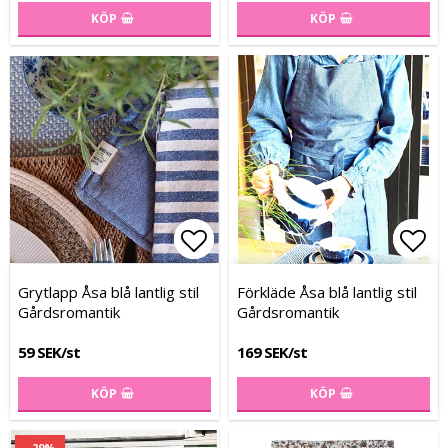
KÖP
KÖP
Lägg till i favoritlistan
Lägg till i favoritlistan
Lägg
Lägg
Grytlapp Åsa blå lantlig stil
Förkläde Åsa blå lantlig stil
Gårdsromantik
Gårdsromantik
59 SEK/st
169 SEK/st
KÖP
KÖP
- 29%