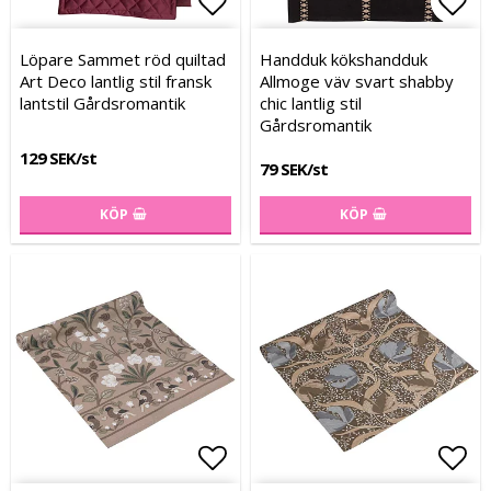
Lägg till i favoritlistan
Lägg
Lägg
Löpare Sammet röd quiltad
Handduk kökshandduk
Art Deco lantlig stil fransk
Allmoge väv svart shabby
lantstil Gårdsromantik
chic lantlig stil
Gårdsromantik
129 SEK/st
79 SEK/st
KÖP
KÖP