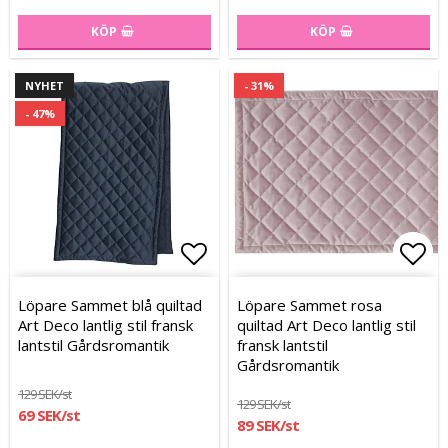
KÖP
KÖP
NYHET
- 31%
- 47%
Lägg till i favoritlistan
Lägg till i favoritlistan
Lägg
Lägg
Löpare Sammet blå quiltad
Löpare Sammet rosa
Art Deco lantlig stil fransk
quiltad Art Deco lantlig stil
lantstil Gårdsromantik
fransk lantstil
Gårdsromantik
129 SEK/st
129 SEK/st
69 SEK/st
89 SEK/st