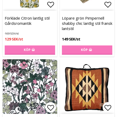
Lägg till i favoritlistan
Lägg till i favoritlistan
Lägg
Lägg
Förkläde Citron lantlig stil
Löpare grön Pimpernell
Gårdsromantik
shabby chic lantlig stil fransk
lantstil
169 SEK/st
129 SEK/st
149 SEK/st
KÖP
KÖP