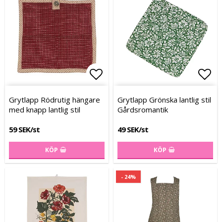
Lägg till i favoritlistan
Lägg till i favoritlistan
Lägg
Lägg
Grytlapp Rödrutig hängare
Grytlapp Grönska lantlig stil
med knapp lantlig stil
Gårdsromantik
59 SEK/st
49 SEK/st
KÖP
KÖP
- 24%