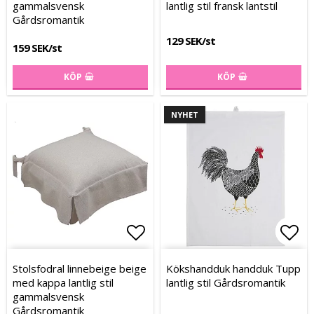
gammalsvensk
lantlig stil fransk lantstil
Gårdsromantik
129 SEK/st
159 SEK/st
KÖP
KÖP
NYHET
Lägg till i favoritlistan
Lägg
Lägg
Stolsfodral linnebeige beige
Kökshandduk handduk Tupp
med kappa lantlig stil
lantlig stil Gårdsromantik
gammalsvensk
Gårdsromantik