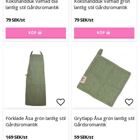
Kökshandduk Våfflad blå
Kökshandduk Våfflad grön
lantlig stil Gårdsromantik
lantlig stil Gårdsromantik
79 SEK/st
79 SEK/st
KÖP
KÖP
Lägg till i favoritlistan
Lägg till i favoritlistan
Lägg
Lägg
Förkläde Åsa grön lantlig stil
Grytlapp Åsa grön lantlig stil
Gårdsromantik
Gårdsromantik
169 SEK/st
59 SEK/st