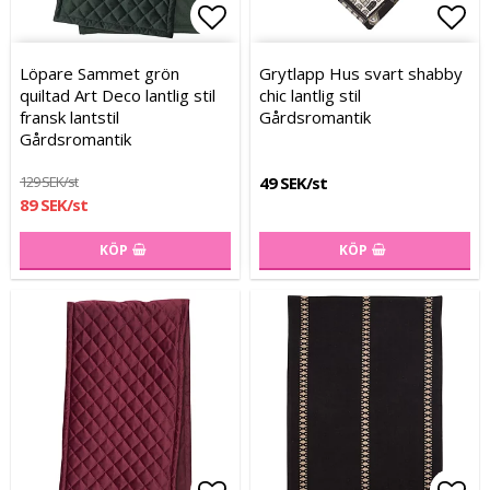
Lägg till i favoritlistan
Lägg
Lägg
Löpare Sammet grön
Grytlapp Hus svart shabby
quiltad Art Deco lantlig stil
chic lantlig stil
fransk lantstil
Gårdsromantik
Gårdsromantik
129 SEK/st
49 SEK/st
89 SEK/st
KÖP
KÖP