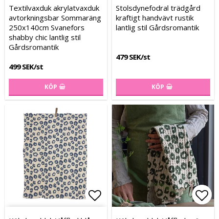
Lägg till i favoritlistan
Lägg till i favoritlistan
Lägg
Lägg
Textilvaxduk akrylatvaxduk
Stolsdynefodral trädgård
avtorkningsbar Sommaräng
kraftigt handvävt rustik
250x140cm Svanefors
lantlig stil Gårdsromantik
shabby chic lantlig stil
Gårdsromantik
479 SEK/st
499 SEK/st
KÖP
KÖP
Lägg till i favoritlistan
Lägg till i favoritlistan
Lägg
Lägg