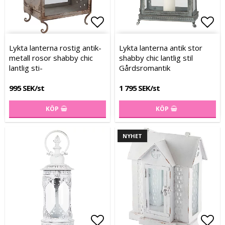
Lägg till i favoritlistan
Lägg
Lägg
Lykta lanterna rostig antik-
Lykta lanterna antik stor
metall rosor shabby chic
shabby chic lantlig stil
lantlig sti-
Gårdsromantik
995 SEK/st
1 795 SEK/st
KÖP
KÖP
NYHET