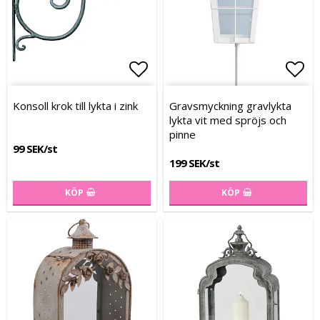
Lägg till i favoritlistan
Lägg
Lägg
Konsoll krok till lykta i zink
Gravsmyckning gravlykta
lykta vit med spröjs och
pinne
99 SEK/st
199 SEK/st
KÖP
KÖP