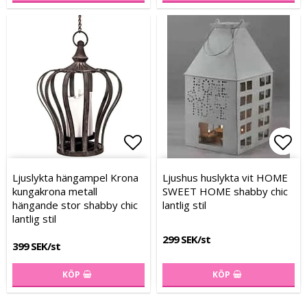
Lägg till i favoritlistan
Lägg
Lägg
Ljuslykta hängampel Krona
Ljushus huslykta vit HOME
kungakrona metall
SWEET HOME shabby chic
hängande stor shabby chic
lantlig stil
lantlig stil
299 SEK/st
399 SEK/st
KÖP
KÖP