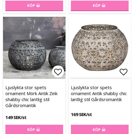
KÖP
KÖP
Lägg till i favoritlistan
Lägg till i favoritlistan
Lägg
Lägg
Ljuslykta stor spets
Ljuslykta stor spets
ornament Mörk Antik Zink
ornament Antik shabby chic
shabby chic lantlig stil
lantlig stil Gårdsromantik
Gårdsromantik
169 SEK/st
149 SEK/st
KÖP
KÖP