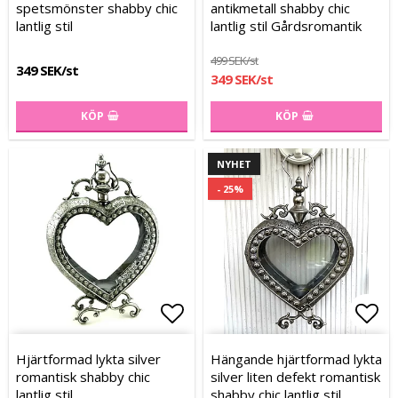
spetsmönster shabby chic
antikmetall shabby chic
lantlig stil
lantlig stil Gårdsromantik
499 SEK/st
349 SEK/st
349 SEK/st
KÖP
KÖP
NYHET
- 25%
Lägg till i favoritlistan
Lägg till i favoritlistan
Lägg
Lägg
Hjärtformad lykta silver
Hängande hjärtformad lykta
romantisk shabby chic
silver liten defekt romantisk
lantlig stil
shabby chic lantlig stil