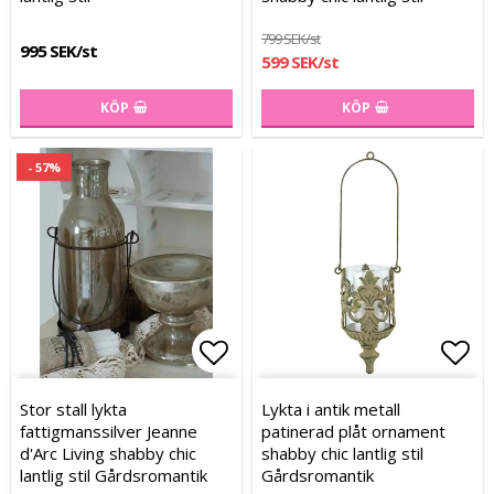
799 SEK/st
995 SEK/st
599 SEK/st
KÖP
KÖP
- 57%
Lägg till i favoritlistan
Lägg
Lägg
Stor stall lykta
Lykta i antik metall
fattigmanssilver Jeanne
patinerad plåt ornament
d'Arc Living shabby chic
shabby chic lantlig stil
lantlig stil Gårdsromantik
Gårdsromantik