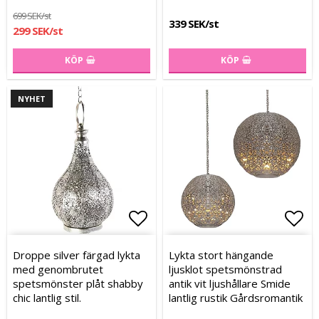
699 SEK/st
339 SEK/st
299 SEK/st
KÖP
KÖP
NYHET
Lägg till i favoritlistan
Lägg
Lägg
Droppe silver färgad lykta
Lykta stort hängande
med genombrutet
ljusklot spetsmönstrad
spetsmönster plåt shabby
antik vit ljushållare Smide
chic lantlig stil.
lantlig rustik Gårdsromantik