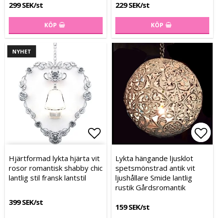
299 SEK/st
229 SEK/st
KÖP
KÖP
NYHET
Lägg till i favoritlistan
Lägg
Lägg
Hjärtformad lykta hjärta vit
Lykta hängande ljusklot
rosor romantisk shabby chic
spetsmönstrad antik vit
lantlig stil fransk lantstil
ljushållare Smide lantlig
rustik Gårdsromantik
399 SEK/st
159 SEK/st