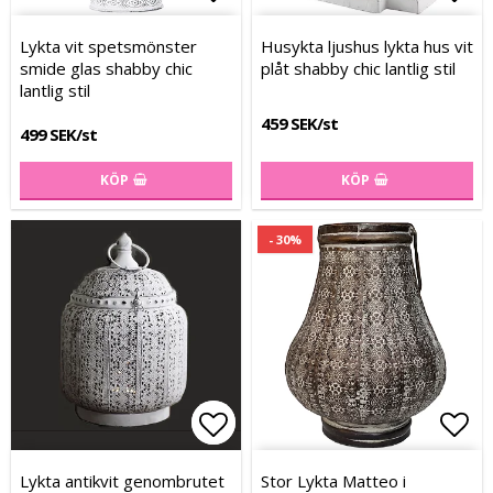
Lägg till i favoritlistan
Lägg till i favoritlistan
Lägg
Lykta vit spetsmönster
Husykta ljushus lykta hus vit
smide glas shabby chic
plåt shabby chic lantlig stil
lantlig stil
459 SEK/st
499 SEK/st
KÖP
KÖP
- 30%
Lägg till i favoritlistan
Lägg till i favoritlistan
Lägg
Lägg
Lykta antikvit genombrutet
Stor Lykta Matteo i