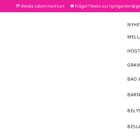
Betala säkert med kort
Frågor? Maila oss hjortgarden@g
NYHE
MELL
HÖGT
GRAV
BAD 
BAR
BELY
BESL