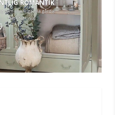
NTLIG ROMANTIK
dig som älskar gamla gårdar
ett litet urval