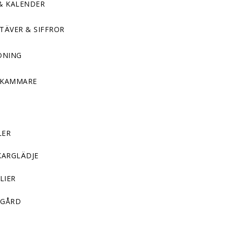
& KALENDER
TÄVER & SIFFROR
DNING
DKAMMARE
LER
KARGLÄDJE
LIER
GÅRD