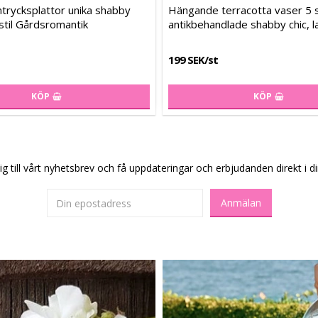
favoritlistan
favoritlistan
Lägg till i favoritlistan
Lägg till i favoritlistan
trycksplattor unika shabby
Hängande terracotta vaser 5 
g stil Gårdsromantik
antikbehandlade shabby chic, lan
199 SEK/st
KÖP
KÖP
g till vårt nyhetsbrev och få uppdateringar och erbjudanden direkt i di
Anmälan