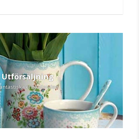
Utförsäljning
antastiska erbjudanden