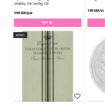
shabby chic lantlig stil
199 SEK/st
599 SEK/par
KÖP
NYHET