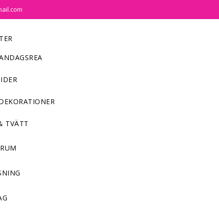
mail.com
TER
ANDAGSREA
IDER
DEKORATIONER
& TVÄTT
NRUM
SNING
AG