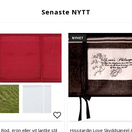
Senaste NYTT
NYHET
favoritlistan
favoritlistan
Lägg till i favoritlistan
Lägg till i favoritlistan
öd, grön eller vit lantlig stil
Hissgardin Love Skyddsängel 