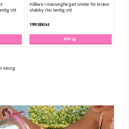
Lägg till i favoritlistan
Lägg till i favoritlistan
Lägg til
Lägg til
st
Hållare i mässingfärgad smide för krukor
tlig stil
shabby chic lantlig stil
199 SEK/st
KÖP
n inkorg.