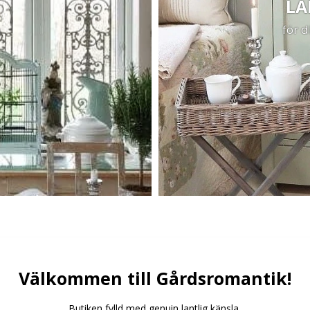
LA
n
för 
Välkommen till Gårdsromantik!
Butiken fylld med genuin lantlig känsla