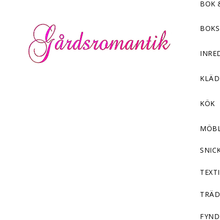
BOK 
BOKS
INRE
KLÄ
KÖK
MÖB
SNIC
TEXTI
TRÄD
FYND