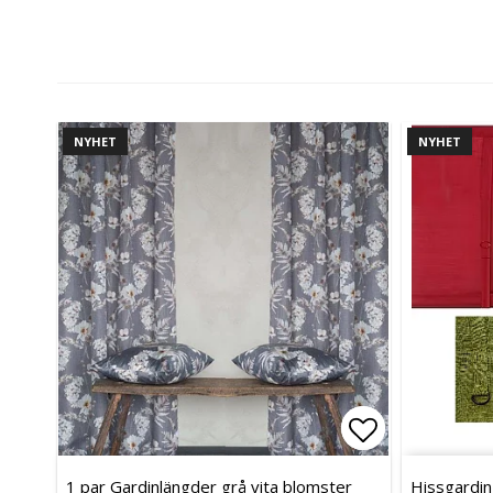
NYHET
NYHET
Lägg till i 
Lägg till i 
1 par Gardinlängder grå vita blomster
Hissgardin R