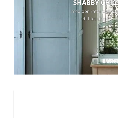
SHABBY CHIC
med den rätta patina
ett litet urval