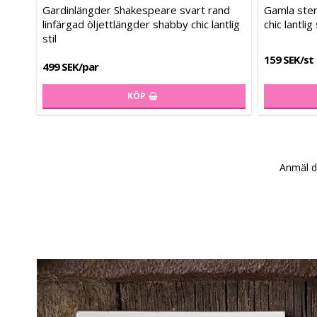
Lägg till i 
Lägg till i 
Gardinlängder Shakespeare svart rand
Gamla sten
linfärgad öljettlängder shabby chic lantlig
chic lantli
stil
159 SEK/st
499 SEK/par
KÖP
Anmäl di