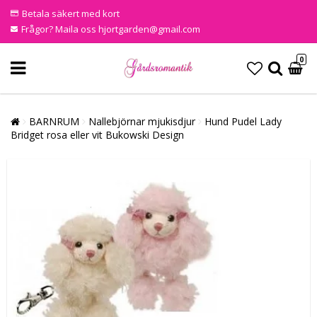
Betala säkert med kort
Frågor? Maila oss hjortgarden@gmail.com
0
BARNRUM
Nallebjörnar mjukisdjur
Hund Pudel Lady
Bridget rosa eller vit Bukowski Design