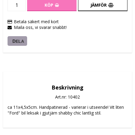
KÖP
JÄMFÖR
Betala säkert med kort
Maila oss, vi svarar snabbt!
DELA
Beskrivning
Art.nr: 10402
ca 11x4,5x5cm. Handpatinerad - varierar i utseende! Vit liten 
"Ford" bil leksak i gjutjärn shabby chic lantlig stil.