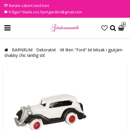
Betala säkert med kort
Frågor? Maila oss hjortgarden@gmail.com
0
BARNRUM
Dekorativt
Vit liten "Ford" bil leksak i gjutjärn
shabby chic lantlig stil