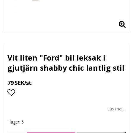
Vit liten "Ford" bil leksak i
gjutjärn shabby chic lantlig stil
79 SEK/st
Lägg till i favoritlistan
Läs mer...
I lager: 5