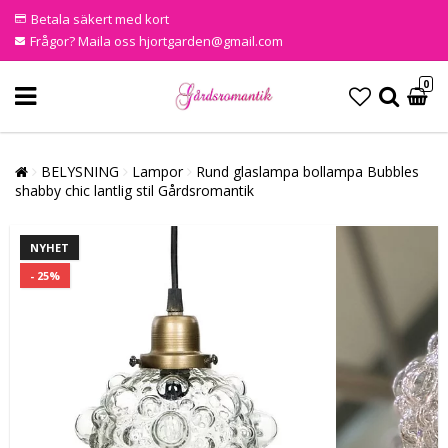
Betala säkert med kort
Frågor? Maila oss hjortgarden@gmail.com
0
BELYSNING
Lampor
Rund glaslampa bollampa Bubbles
shabby chic lantlig stil Gårdsromantik
NYHET
- 25%