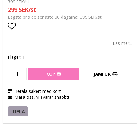
399 SEK/st
299 SEK/st
399 SEK/st
Lägsta pris de senaste 30 dagarna
Lägg till i favoritlistan
Läs mer...
I lager: 1
KÖP
JÄMFÖR
Betala säkert med kort
Maila oss, vi svarar snabbt!
DELA