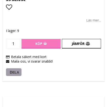
Lägg till i favoritlistan
Läs mer...
I lager: 9
KÖP
JÄMFÖR
Betala säkert med kort
Maila oss, vi svarar snabbt!
DELA