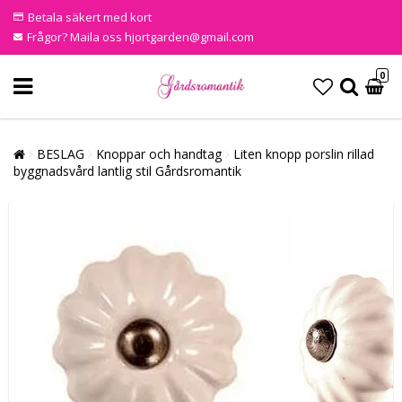
Betala säkert med kort
Frågor? Maila oss hjortgarden@gmail.com
0
BESLAG
Knoppar och handtag
Liten knopp porslin rillad
byggnadsvård lantlig stil Gårdsromantik