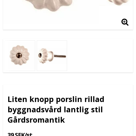
Liten knopp porslin rillad
byggnadsvård lantlig stil
Gårdsromantik
39 SEK/st