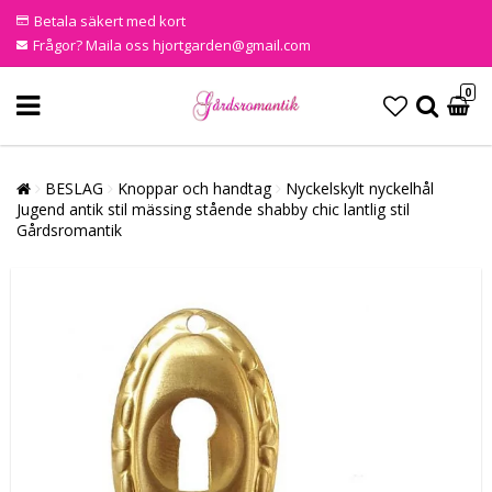
Betala säkert med kort
Frågor? Maila oss hjortgarden@gmail.com
0
BESLAG
Knoppar och handtag
Nyckelskylt nyckelhål
Jugend antik stil mässing stående shabby chic lantlig stil
Gårdsromantik