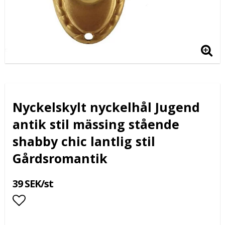
Nyckelskylt nyckelhål Jugend
antik stil mässing stående
shabby chic lantlig stil
Gårdsromantik
39 SEK/st
Lägg till i favoritlistan