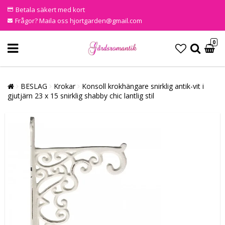
Betala säkert med kort
Frågor? Maila oss hjortgarden@gmail.com
0
BESLAG
Krokar
Konsoll krokhängare snirklig antik-vit i
gjutjärn 23 x 15 snirklig shabby chic lantlig stil