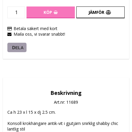
KÖP
JÄMFÖR
Betala säkert med kort
Maila oss, vi svarar snabbt!
DELA
Beskrivning
Art.nr: 11689
Ca h 23 x l 15 x dj 2.5 cm.
Konsoll krokhängare antik-vit i gjutjärn snirklig shabby chic 
lantlig stil