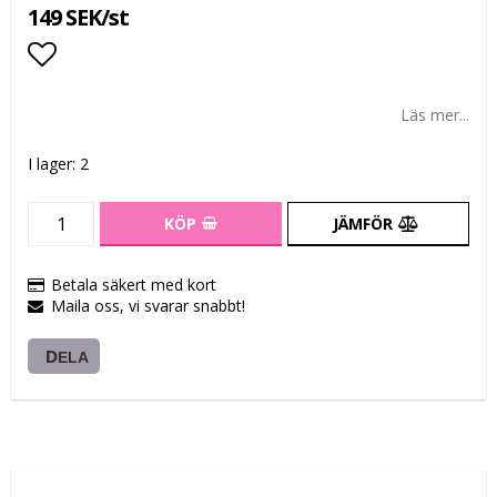
149 SEK/st
Lägg till i favoritlistan
Läs mer...
I lager: 2
KÖP
JÄMFÖR
Betala säkert med kort
Maila oss, vi svarar snabbt!
DELA