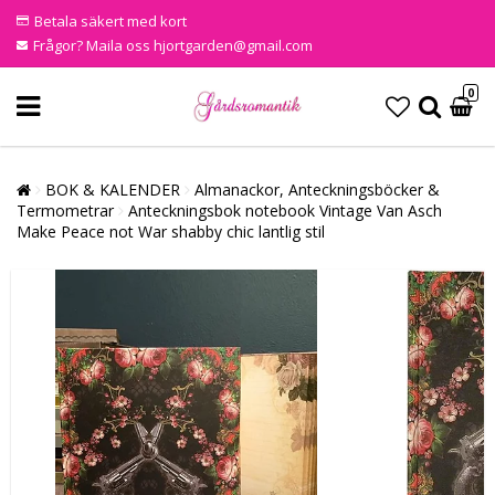
Betala säkert med kort
Frågor? Maila oss hjortgarden@gmail.com
0
BOK & KALENDER
Almanackor, Anteckningsböcker &
Termometrar
Anteckningsbok notebook Vintage Van Asch
Make Peace not War shabby chic lantlig stil