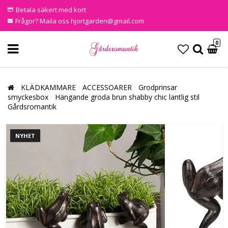
Betala säkert med kort
Frågor? Maila oss hjortgarden@gmail.com
0
KLÄDKAMMARE
ACCESSOARER
Grodprinsar
smyckesbox
Hängande groda brun shabby chic lantlig stil
Gårdsromantik
NYHET