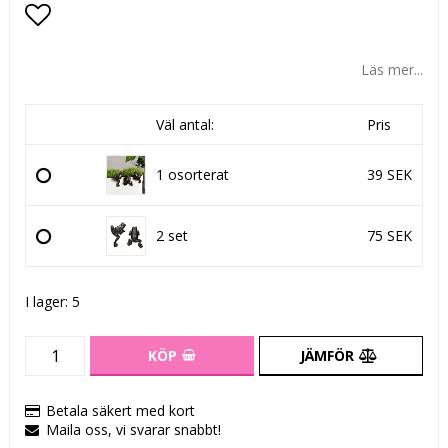
Lägg till i favoritlistan
Läs mer...
Väl antal:
Pris
1 osorterat
39 SEK
2 set
75 SEK
I lager: 5
KÖP
JÄMFÖR
Betala säkert med kort
Maila oss, vi svarar snabbt!