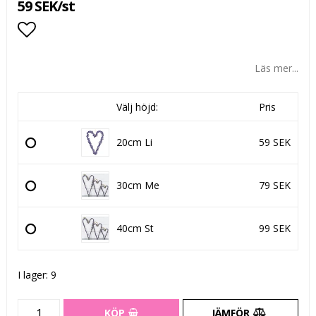
59 SEK/st
Lägg till i favoritlistan
Läs mer...
Välj höjd:
Pris
20cm Li
59 SEK
30cm Me
79 SEK
40cm St
99 SEK
I lager: 9
KÖP
JÄMFÖR