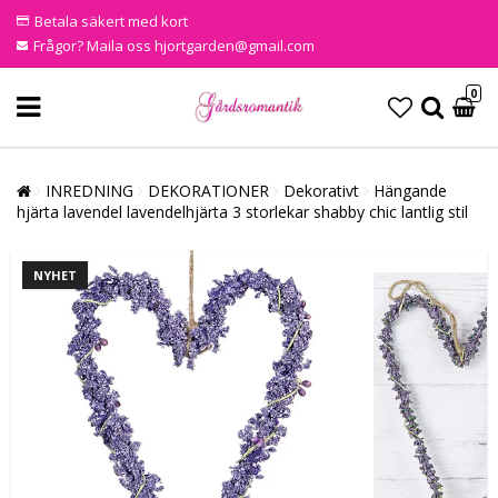
Betala säkert med kort
Frågor? Maila oss hjortgarden@gmail.com
0
INREDNING
DEKORATIONER
Dekorativt
Hängande
hjärta lavendel lavendelhjärta 3 storlekar shabby chic lantlig stil
NYHET