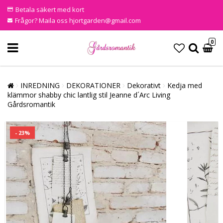
Betala säkert med kort
Frågor? Maila oss hjortgarden@gmail.com
0
INREDNING
DEKORATIONER
Dekorativt
Kedja med
klämmor shabby chic lantlig stil Jeanne d´Arc Living
Gårdsromantik
- 23%