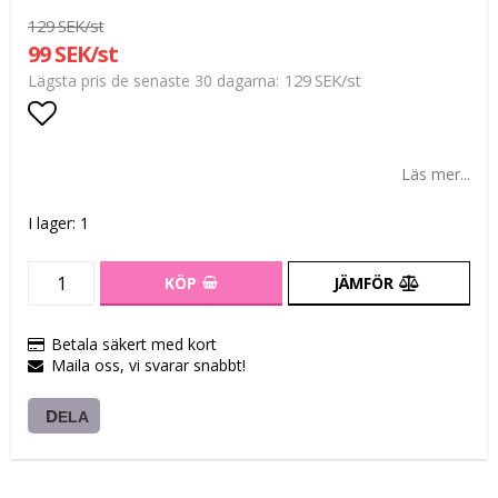
129 SEK/st
99 SEK/st
129 SEK/st
Lägsta pris de senaste 30 dagarna
Lägg till i favoritlistan
Läs mer...
I lager: 1
KÖP
JÄMFÖR
Betala säkert med kort
Maila oss, vi svarar snabbt!
DELA