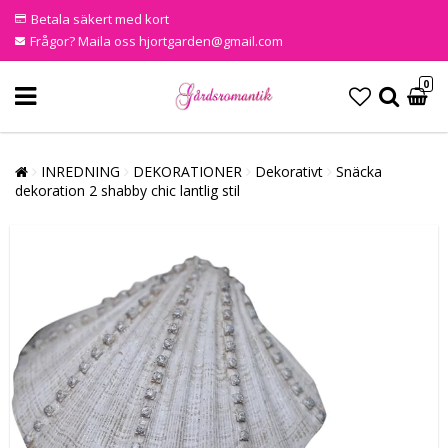
Betala säkert med kort
Frågor? Maila oss hjortgarden@gmail.com
0
INREDNING
DEKORATIONER
Dekorativt
Snäcka
dekoration 2 shabby chic lantlig stil