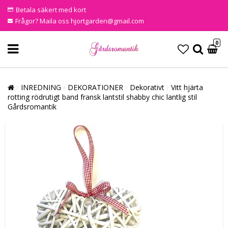
Betala säkert med kort
Frågor? Maila oss hjortgarden@gmail.com
0
INREDNING
DEKORATIONER
Dekorativt
Vitt hjärta
rotting rödrutigt band fransk lantstil shabby chic lantlig stil
Gårdsromantik