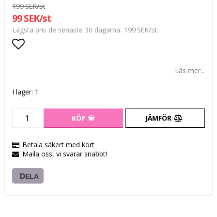
199 SEK/st
99 SEK/st
199 SEK/st
Lägsta pris de senaste 30 dagarna
Lägg till i favoritlistan
Läs mer...
I lager: 1
KÖP
JÄMFÖR
Betala säkert med kort
Maila oss, vi svarar snabbt!
DELA