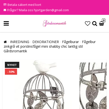
Betala säkert med kort
Frågor? Maila oss hjortgarden@gmail.com
0
INREDNING
DEKORATIONER
Fågelburar
Fågelbur
zinkgrå vit porslinsfågel mini shabby chic lantlig stil
Gårdsromantik
NYHET
- 50%