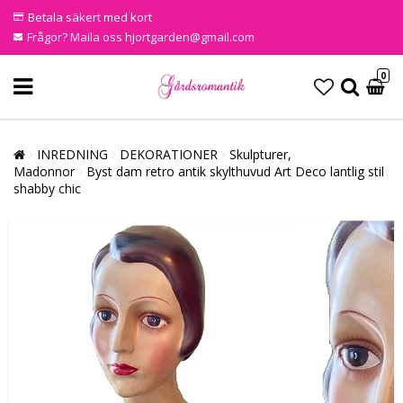
Betala säkert med kort
Frågor? Maila oss hjortgarden@gmail.com
0
INREDNING
DEKORATIONER
Skulpturer,
Madonnor
Byst dam retro antik skylthuvud Art Deco lantlig stil
shabby chic