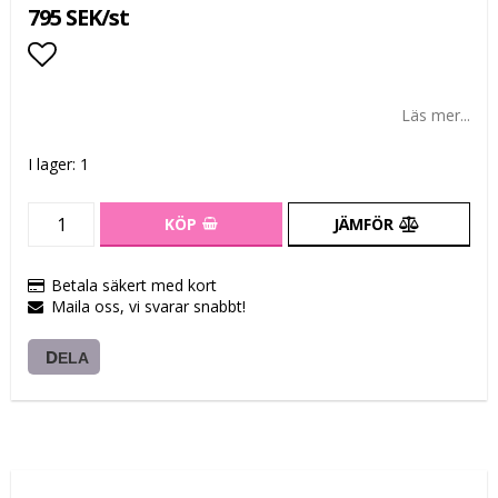
795 SEK/st
Lägg till i favoritlistan
Läs mer...
I lager: 1
KÖP
JÄMFÖR
Betala säkert med kort
Maila oss, vi svarar snabbt!
DELA