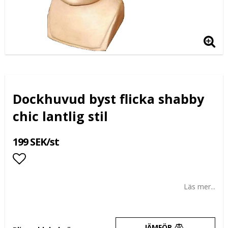
Dockhuvud byst flicka shabby
chic lantlig stil
199 SEK/st
Lägg till i favoritlistan
Läs mer...
JÄMFÖR