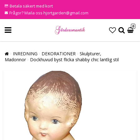
Betala säkert med kort
Frågor? Maila oss hjortgarden@gmail.com
0
INREDNING
DEKORATIONER
Skulpturer,
Madonnor
Dockhuvud byst flicka shabby chic lantlig stil