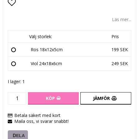
Lägg till i favoritlistan
Läs mer...
Välj storlek:
Pris
Ros 18x12x5cm
199 SEK
Viol 24x18x6cm
249 SEK
I lager: 1
KÖP
JÄMFÖR
Betala säkert med kort
Maila oss, vi svarar snabbt!
DELA