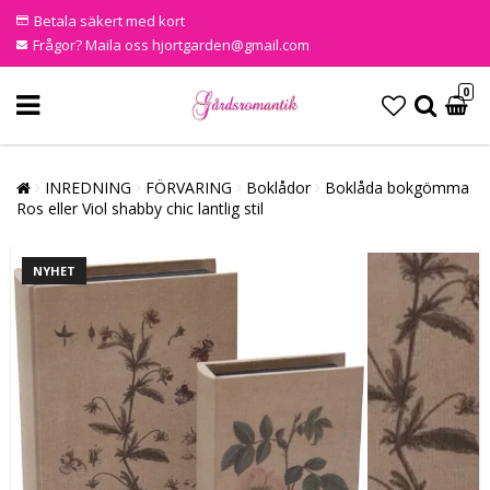
Betala säkert med kort
Frågor? Maila oss hjortgarden@gmail.com
0
INREDNING
FÖRVARING
Boklådor
Boklåda bokgömma
Ros eller Viol shabby chic lantlig stil
NYHET