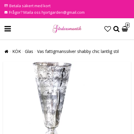
Betala säkert med kort
Frågor? Maila oss hjortgarden@gmail.com
0
KÖK
Glas
Vas fattigmanssilver shabby chic lantlig stil