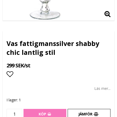
Vas fattigmanssilver shabby
chic lantlig stil
299 SEK/st
Lägg till i favoritlistan
Läs mer...
I lager: 1
KÖP
JÄMFÖR