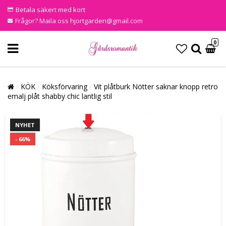
Betala säkert med kort
Frågor? Maila oss hjortgarden@gmail.com
0
KÖK
Köksförvaring
Vit plåtburk Nötter saknar knopp retro
emalj plåt shabby chic lantlig stil
NYHET
- 66%