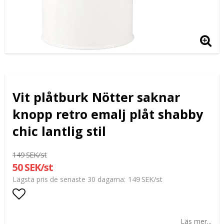
Vit plåtburk Nötter saknar
knopp retro emalj plåt shabby
chic lantlig stil
149 SEK/st
50 SEK/st
149 SEK/st
Lägsta pris de senaste 30 dagarna
Lägg till i favoritlistan
Läs mer...