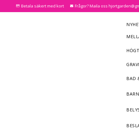
Betala säkert med kort
Frågor? Maila oss hjortgarden@g
NYHE
MELL
HÖGT
GRAV
BAD 
BAR
BELY
BESL