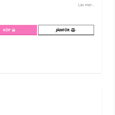
tan
Läs mer...
KÖP
JÄMFÖR