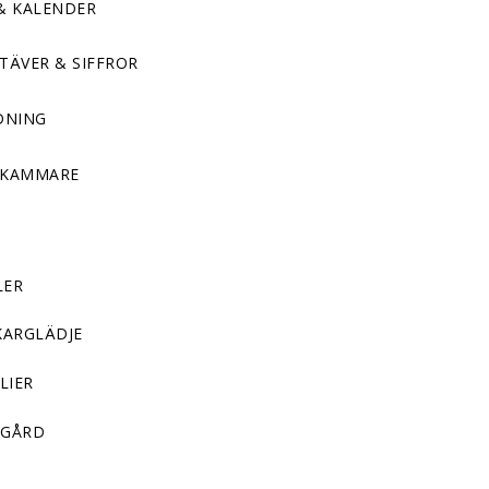
& KALENDER
TÄVER & SIFFROR
DNING
DKAMMARE
LER
KARGLÄDJE
LIER
GÅRD