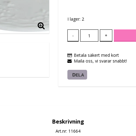
Lägg till i favoritlis
I lager: 2
-
+
Betala säkert med kort
Maila oss, vi svarar snabbt!
DELA
Beskrivning
Art.nr: 11664