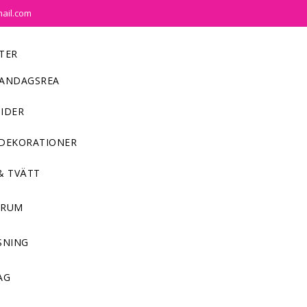
mail.com
TER
ANDAGSREA
IDER
DEKORATIONER
& TVÄTT
NRUM
SNING
AG