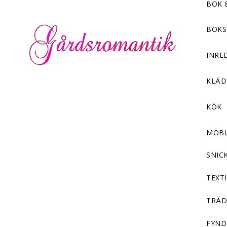
BOK 
BOKS
INRE
KLÄ
KÖK
MÖB
SNIC
TEXTI
TRÄD
FYND