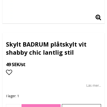
Skylt BADRUM plåtskylt vit
shabby chic lantlig stil
49 SEK/st
Lägg till i favoritlistan
Läs mer...
I lager: 1