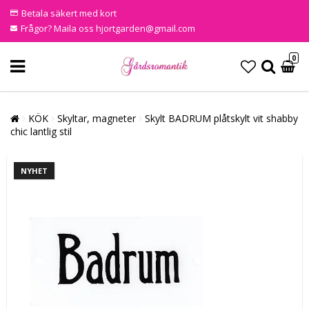
Betala säkert med kort
Frågor? Maila oss hjortgarden@gmail.com
0
KÖK
Skyltar, magneter
Skylt BADRUM plåtskylt vit shabby
chic lantlig stil
NYHET