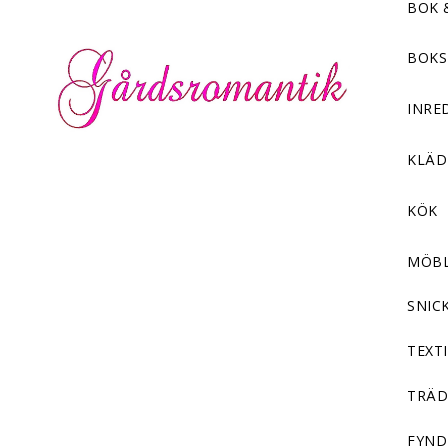
BOK 
BOKS
INRE
KLÄ
KÖK
MÖB
SNIC
TEXTI
TRÄD
FYND