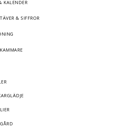
& KALENDER
TÄVER & SIFFROR
DNING
DKAMMARE
LER
KARGLÄDJE
LIER
GÅRD