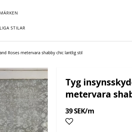
MÄRKEN
LIGA STILAR
nd Roses metervara shabby chic lantlig stil
Tyg insynsskyd
metervara shabb
39 SEK/m