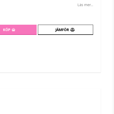
tan
Läs mer...
KÖP
JÄMFÖR