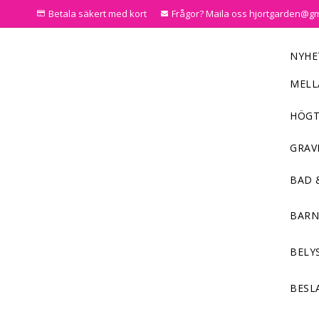
Betala säkert med kort
Frågor? Maila oss hjortgarden@g
NYHE
MELL
HÖGT
GRAV
BAD 
BAR
BELY
BESL