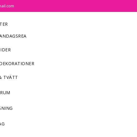
mail.com
TER
ANDAGSREA
IDER
DEKORATIONER
& TVÄTT
NRUM
SNING
AG