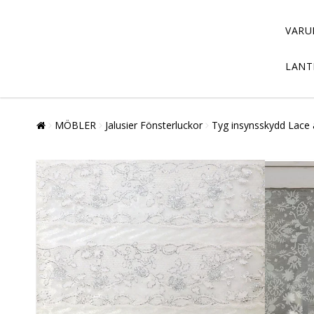
VARU
LANT
MÖBLER
Jalusier Fönsterluckor
Tyg insynsskydd Lace a