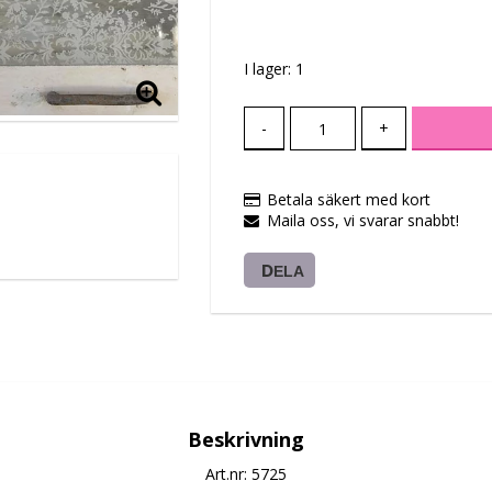
Lägg till i favoritlis
I lager: 1
-
+
Betala säkert med kort
Maila oss, vi svarar snabbt!
DELA
Beskrivning
Art.nr: 5725