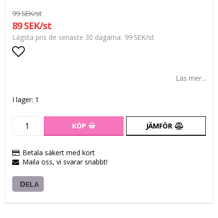
99 SEK/st
89 SEK/st
99 SEK/st
Lägsta pris de senaste 30 dagarna
Lägg till i favoritlistan
Läs mer...
I lager: 1
KÖP
JÄMFÖR
Betala säkert med kort
Maila oss, vi svarar snabbt!
DELA