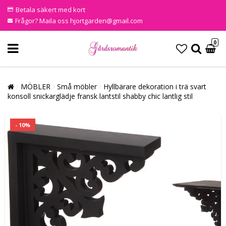
Betala säkert med kort
Frågor? Maila oss hjortgarden@gmail.com
0
MÖBLER
Små möbler
Hyllbärare dekoration i trä svart
konsoll snickarglädje fransk lantstil shabby chic lantlig stil
- 10%