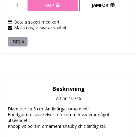
KÖP
JÄMFÖR
Betala säkert med kort
Maila oss, vi svarar snabbt!
DELA
Beskrivning
Art.nr: 10746
Diameter ca 3 cm. Antikfärgat ornament! 
Handgjorda - avvikelser förekommer varierar något i 
utseende!
Knopp vit porslin ornament shabby chic lantlig stil.