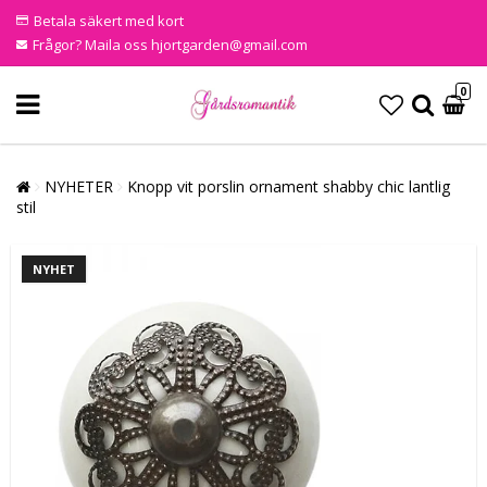
Betala säkert med kort
Frågor? Maila oss hjortgarden@gmail.com
0
NYHETER
Knopp vit porslin ornament shabby chic lantlig
stil
NYHET