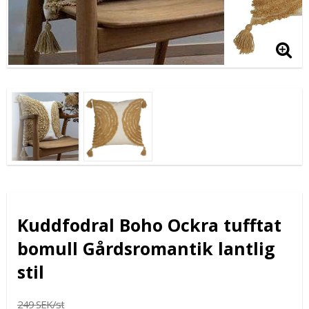
Kuddfodral Boho Ockra tufftat
bomull Gårdsromantik lantlig
stil
249 SEK/st