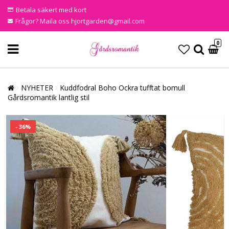
Betala säkert med kort
Frågor? Maila oss hjortgarden@gmail.com
0
NYHETER
Kuddfodral Boho Ockra tufftat bomull
Gårdsromantik lantlig stil
- 36%