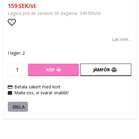
159 SEK/st
249 SEK/st
Lägsta pris de senaste 30 dagarna
Lägg till i favoritlistan
Läs mer...
I lager: 2
KÖP
JÄMFÖR
Betala säkert med kort
Maila oss, vi svarar snabbt!
DELA