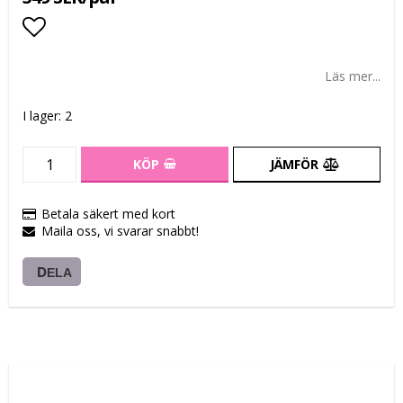
Lägg till i favoritlistan
Läs mer...
I lager: 2
KÖP
JÄMFÖR
Betala säkert med kort
Maila oss, vi svarar snabbt!
DELA