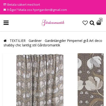
Betala säkert med kort
Frågor? Maila oss hjortgarden@gmail.com
0
TEXTILIER
Gardiner
Gardinlängder Pimpernel grå Art deco
shabby chic lantlig stil Gårdsromantik