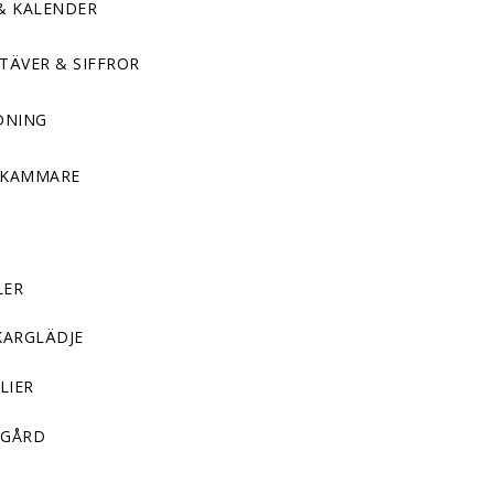
& KALENDER
TÄVER & SIFFROR
DNING
DKAMMARE
LER
KARGLÄDJE
LIER
GÅRD