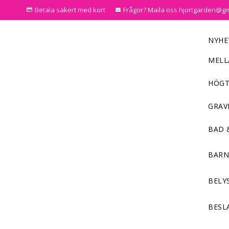
Betala säkert med kort
Frågor? Maila oss hjortgarden@g
NYHE
MELL
HÖGT
GRAV
BAD 
BAR
BELY
BESL