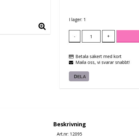
Lägg till i favoritlis
I lager: 1
-
+
Betala säkert med kort
Maila oss, vi svarar snabbt!
DELA
Beskrivning
Art.nr: 12095