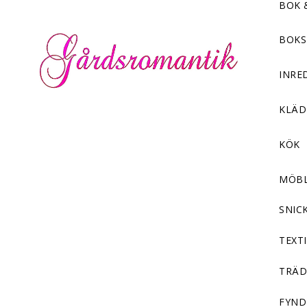
BOK 
BOKS
INRE
KLÄ
KÖK
MÖB
SNIC
TEXTI
TRÄD
FYND