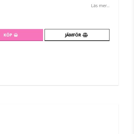
tan
Läs mer...
KÖP
JÄMFÖR