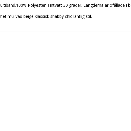
ltiband.100% Polyester. Fintvätt 
30 grader. Längderna är ofållade i bo
t mullvad beige klassisk shabby chic lantlig stil.