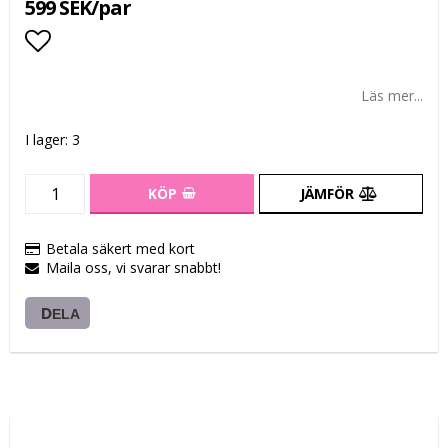
599 SEK/par
Lägg till i favoritlistan
Läs mer...
I lager: 3
KÖP
JÄMFÖR
Betala säkert med kort
Maila oss, vi svarar snabbt!
DELA