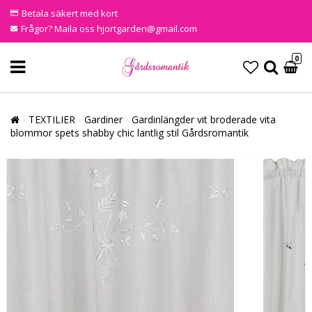
Betala säkert med kort
Frågor? Maila oss hjortgarden@gmail.com
0
TEXTILIER
Gardiner
Gardinlängder vit broderade vita
blommor spets shabby chic lantlig stil Gårdsromantik