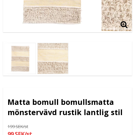
Matta bomull bomullsmatta
mönstervävd rustik lantlig stil
199 SEK/st
99 SEK/st