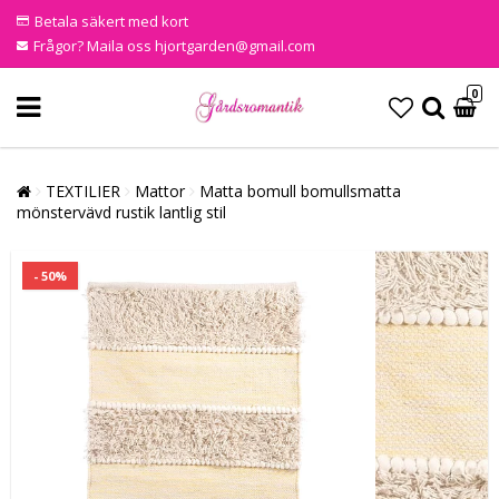
Betala säkert med kort
Frågor? Maila oss hjortgarden@gmail.com
0
TEXTILIER
Mattor
Matta bomull bomullsmatta
mönstervävd rustik lantlig stil
- 50%