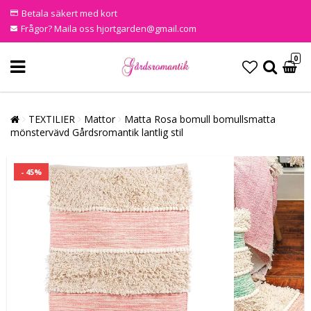
Betala säkert med kort
Frågor? Maila oss hjortgarden@gmail.com
0
TEXTILIER
Mattor
Matta Rosa bomull bomullsmatta
mönstervävd Gårdsromantik lantlig stil
- 45%