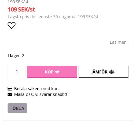
199 SEK/st
109 SEK/st
199 SEK/st
Lägsta pris de senaste 30 dagarna
Lägg till i favoritlistan
Läs mer...
I lager: 2
KÖP
JÄMFÖR
Betala säkert med kort
Maila oss, vi svarar snabbt!
DELA