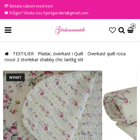
Betala säkert med kort
Frågor? Maila oss hjortgarden@gmail.com
0
TEXTILIER
Plädar, överkast i Quilt
Överkast quilt rosa
rosor 2 storlekar shabby chic lantlig stil
NYHET