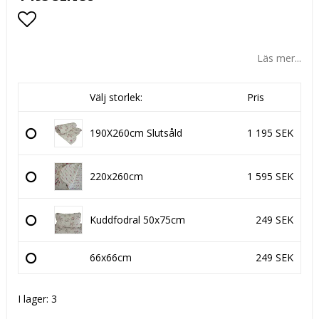
Lägg till i favoritlistan
Läs mer...
Välj storlek:
Pris
190X260cm Slutsåld
1 195 SEK
220x260cm
1 595 SEK
Kuddfodral 50x75cm
249 SEK
66x66cm
249 SEK
I lager: 3