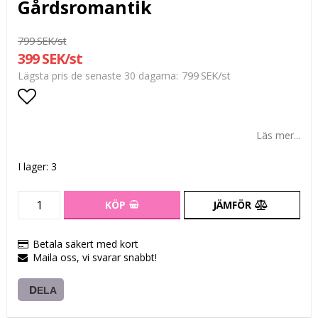
Gårdsromantik
799 SEK/st
399 SEK/st
799 SEK/st
Lägsta pris de senaste 30 dagarna
Lägg till i favoritlistan
Läs mer...
I lager: 3
KÖP
JÄMFÖR
Betala säkert med kort
Maila oss, vi svarar snabbt!
DELA