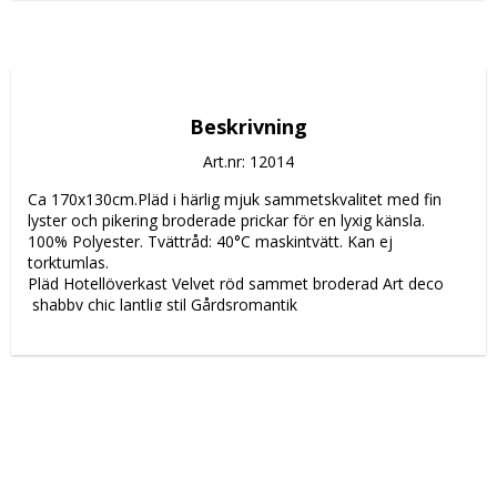
Beskrivning
Art.nr: 12014
Ca 170x130cm.Pläd i härlig mjuk sammetskvalitet med fin 
lyster och pikering broderade prickar för en lyxig känsla. 
100% Polyester. Tvättråd: 40°C maskintvätt. Kan ej 
torktumlas. 
Pläd Hotellöverkast Velvet röd sammet broderad Art deco 
 shabby chic lantlig stil Gårdsromantik