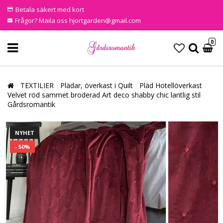
Betala säkert med kort
Frågor? Maila oss hjortgarden@gmail.com
0
TEXTILIER
Plädar, överkast i Quilt
Pläd Hotellöverkast
Velvet röd sammet broderad Art deco shabby chic lantlig stil
Gårdsromantik
NYHET
- 50%