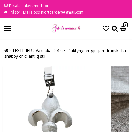
Betala säkert med kort
Frågor? Maila oss hjortgarden@gmail.com
0
TEXTILIER
Vaxdukar
4 set Duktyngder gjutjärn fransk lilja
shabby chic lantlig stil