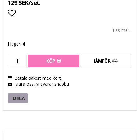
129 SEK/set
Lägg till i favoritlistan
Läs mer...
I lager: 4
KÖP
JÄMFÖR
Betala säkert med kort
Maila oss, vi svarar snabbt!
DELA