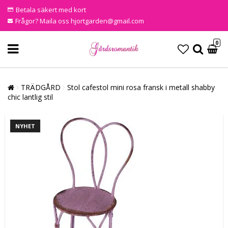
Betala säkert med kort
Frågor? Maila oss hjortgarden@gmail.com
0
TRÄDGÅRD
Stol cafestol mini rosa fransk i metall shabby
chic lantlig stil
NYHET