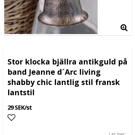
Stor klocka bjällra antikguld på
band Jeanne d´Arc living
shabby chic lantlig stil fransk
lantstil
29 SEK/st
Lägg till i favoritlistan
Läs mer...