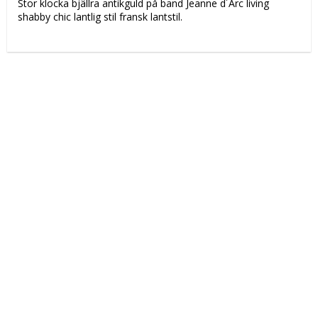
Stor klocka bjällra antikguld på band Jeanne d´Arc living 
shabby chic lantlig stil fransk lantstil.