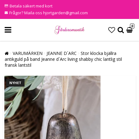
Betala säkert med kort
Frågor? Maila oss hjortgarden@gmail.com
0
VARUMÄRKEN
JEANNE D´ARC
Stor klocka bjällra
antikguld på band Jeanne d´Arc living shabby chic lantlig stil
fransk lantstil
NYHET